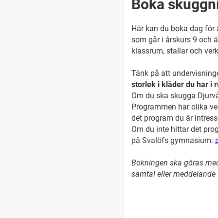
Boka skuggn
Här kan du boka dag för 
som går i årskurs 9 och ä
klassrum, stallar och ver
Tänk på att undervisninge
storlek i kläder du har i
Om du ska skugga Djurvår
Programmen har olika veck
det program du är intress
Om du inte hittar det pr
på Svalöfs gymnasium:
Bokningen ska göras med e
samtal eller meddelande 