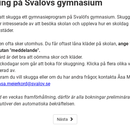
ing på Svalövs gymnasium
att skugga ett gymnasieprogram på Svalöfs gymnasium. Skuggning
r intresserade av att besöka skolan och uppleva hur en skoldag 
kstäder.
n ofta sker utomhus. Du får oftast låna kläder på skolan,
ange 
 rutan "meddelande".
d är det bra att oömma skor och kläder.
odagar som går att boka för skuggning. Klicka på flera olika v
erad av.
ogram du vill skugga eller om du har andra frågor, kontakta Åsa
asa.meierkord@svalov.se
n veckas framförhållning, därför är alla bokningar preliminära t
utöver den automatiska bekräftelsen.
Nästa