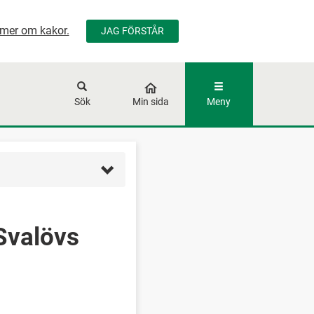
mer om kakor.
JAG FÖRSTÅR
ÅLLET
Sök
Min sida
Meny
Svalövs