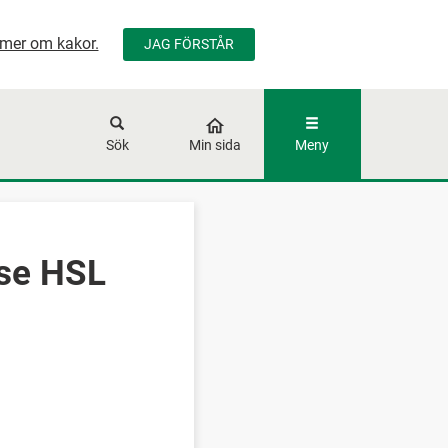
mer om kakor.
JAG FÖRSTÅR
ÅLLET
Sök
Min sida
Meny
else HSL